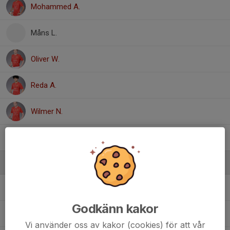
Mohammed A.
Måns L.
Oliver W.
Reda A.
Wilmer N.
Xander O.
Ledare
Fredrik Åsberg
Ledare
Godkänn kakor
Patrik Ågren
Ledare
Vi använder oss av kakor (cookies) för att vår