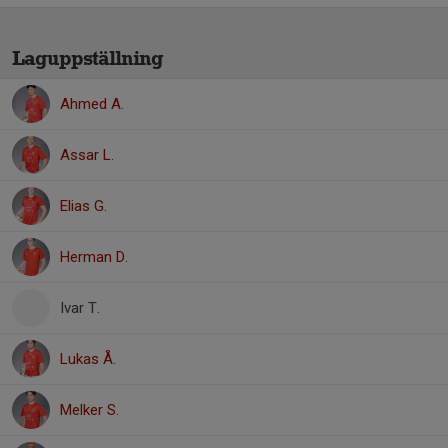
Laguppställning
Ahmed A.
Assar L.
Elias G.
Herman D.
Ivar T.
Lukas Å.
Melker S.