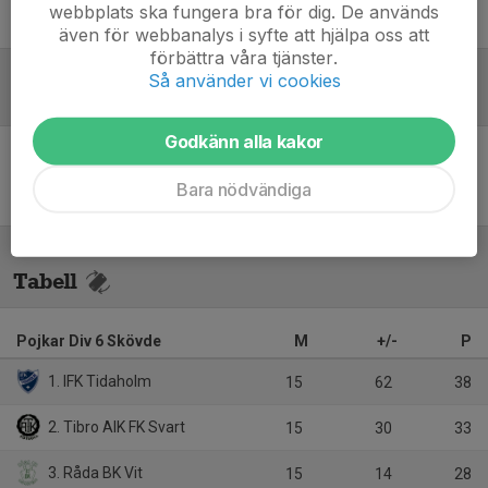
webbplats ska fungera bra för dig. De används
Pär Lindström
Ledare
även för webbanalys i syfte att hjälpa oss att
förbättra våra tjänster.
Så använder vi cookies
Referat
Godkänn alla kakor
Inget referat skrivet
Bara nödvändiga
Tabell
Pojkar Div 6 Skövde
M
+/-
P
1. IFK Tidaholm
15
62
38
2. Tibro AIK FK Svart
15
30
33
3. Råda BK Vit
15
14
28