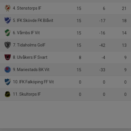
4. Stenstorps IF
15
6
21
5. IFK Skövde FK Blåvit
15
-17
18
6. Våmbs IF Vit
15
-16
14
7. Tidaholms GoIF
15
-42
13
8. Ulvåkers IF Svart
8
-4
9
9. Mariestads BK Vit
15
-33
9
10. IFK Falköping FF Vit
0
0
0
11. Skultorps IF
0
0
0