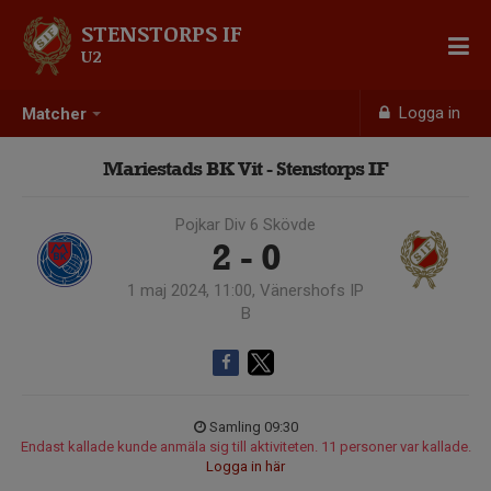
STENSTORPS IF
U2
Logga in
Matcher
Mariestads BK Vit - Stenstorps IF
Pojkar Div 6 Skövde
2 - 0
1 maj 2024, 11:00, Vänershofs IP
B
Samling 09:30
Endast kallade kunde anmäla sig till aktiviteten. 11 personer var kallade.
Logga in här