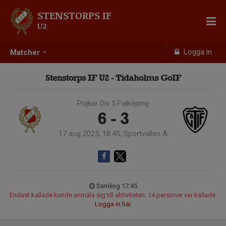
STENSTORPS IF
U2
Logga in
Matcher
Stenstorps IF U2 - Tidaholms GoIF
Pojkar Div 5 Falköping
6 - 3
17 aug 2025, 18:45, Sportvallen A
Samling 17:45
Endast kallade kunde anmäla sig till aktiviteten. 14 personer var kallade.
Logga in här