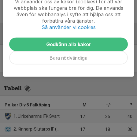
Vi använder oss av kakor (cookies) för att vår
webbplats ska fungera bra för dig. De används
även för webbanalys i syfte att hjälpa oss att
Patrik Ågren
Ledare
förbättra våra tjänster.
Så använder vi cookies
Referat
Godkänn alla kakor
Bara nödvändiga
Inget referat skrivet
Tabell
Pojkar Div 5 Falköping
M
+/-
P
1. Ulricehamns IFK Svart
17
35
40
2. Kinnarp-Slutarps IF (9:9)
17
18
36