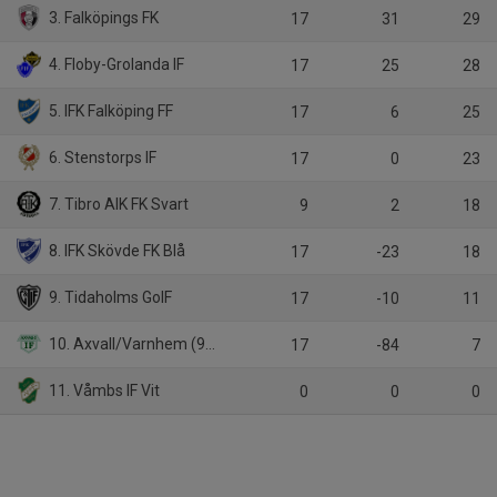
3. Falköpings FK
17
31
29
4. Floby-Grolanda IF
17
25
28
5. IFK Falköping FF
17
6
25
6. Stenstorps IF
17
0
23
7. Tibro AIK FK Svart
9
2
18
8. IFK Skövde FK Blå
17
-23
18
9. Tidaholms GoIF
17
-10
11
10. Axvall/Varnhem (9:9)
17
-84
7
11. Våmbs IF Vit
0
0
0