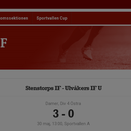
omssektionen
Sportvallen Cup
F
Stenstorps IF - Ulvåkers IF U
Damer, Div 4 Östra
3 - 0
30 maj, 13:00, Sportvallen A