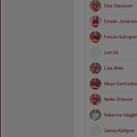
Elsa Olausson
Emelie Johanss
Felicia Holmgre
Linn Ek
Lisa Ahlin
Meya Sanfreds
Nellie Ohlsson
Rebecca Häggb
Sanna Kjellgren