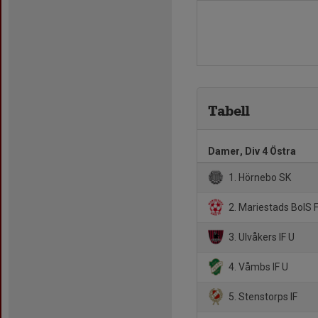
Tabell
Damer, Div 4 Östra
1. Hörnebo SK
2. Mariestads BoIS 
3. Ulvåkers IF U
4. Våmbs IF U
5. Stenstorps IF