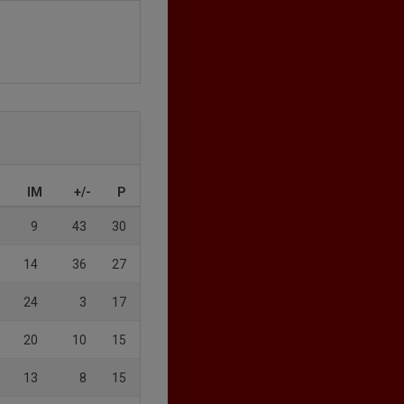
IM
+/-
P
9
43
30
14
36
27
24
3
17
20
10
15
13
8
15