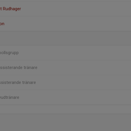
lt Rudhager
on
bollsgrupp
ssisterande tränare
sisterande tränare
udtränare