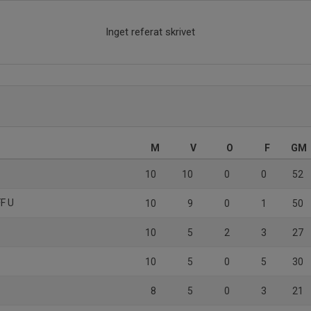
Inget referat skrivet
M
V
O
F
GM
10
10
0
0
52
FF U
10
9
0
1
50
10
5
2
3
27
10
5
0
5
30
8
5
0
3
21